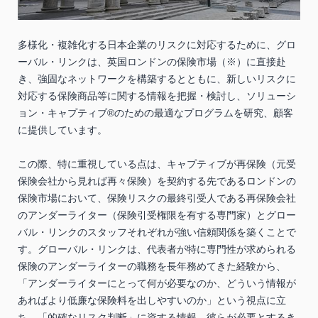
多様化・複雑化する日本企業のリスクに対応するために、グロ
ーバル・リンクは、英国ロンドンの保険市場（※）に直接赴
き、強固なネットワークを構築するとともに、新しいリスクに
対応する保険商品等に関する情報を把握・検討し、ソリューシ
ョン・キャプティブ®のための最適なプログラムを研究、顧客
に提供しています。
この際、特に重視している点は、キャプティブが再保険（元受
保険会社から見れば再々保険）を契約する先であるロンドンの
保険市場において、保険リスクの最終引受人である再保険会社
のアンダーライター（保険引受権限を有する専門家）とグロー
バル・リンクのスタッフそれぞれが強い信頼関係を築くことで
す。グローバル・リンクは、代表者が特に専門性が求められる
保険のアンダーライターの職務を長年務めてきた経験から、
「アンダーライターにとって何が必要なのか、どういう情報が
あればより低廉な保険料を出しやすいのか」という視点に立
ち、「的確なリスク判断」に資する情報、彼らが必要とするき