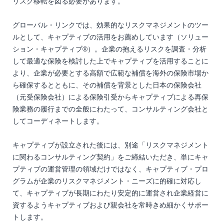
リスク移転を図る必要があります。
グローバル・リンクでは、効果的なリスクマネジメントのツー
ルとして、キャプティブの活用をお薦めしています（ソリュー
ション・キャプティブ®）。企業の抱えるリスクを調査・分析
して最適な保険を検討した上でキャプティブを活用することに
より、企業が必要とする高額で広範な補償を海外の保険市場か
ら確保するとともに、その補償を背景とした日本の保険会社
（元受保険会社）による保険引受からキャプティブによる再保
険業務の履行までの全般にわたって、コンサルティング会社と
してコーディネートします。
キャプティブが設立された後には、別途「リスクマネジメント
に関わるコンサルティング契約」をご締結いただき、単にキャ
プティブの運営管理の領域だけではなく、キャプティブ・プロ
グラムが企業のリスクマネジメント・ニーズに的確に対応し
て、キャプティブが長期にわたり安定的に運営され企業経営に
資するようキャプティブおよび親会社を常時きめ細かくサポー
トします。