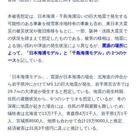
本被害想定は、日本海溝・千島海溝沿いの巨大地震で発生する
可能性のある事象を積雪寒冷地特有の事象も含め、東日本大震
災の被災状況や復旧推移をもとに、一部、阪神・淡路大震災で
の状況を踏まえて想定したものである。被害の様相は、地震に
よる強い揺れや津波の発生状況により異なるが、
震源の場所に
よって、
「日本海溝モデル」と「千島海溝モデル」の 2つのケ
ース
を記している。
「日本海溝モデル」、震源が日本海溝の場合、北海道の沖合か
ら岩手県沖にかけてＭ9.1の巨大地震が発生、岩手県宮古市では
29.7ｍの大津波が発生すると想定している。地震の発生時期、
住民の避難状況から、6つのシナリオを想定しているが、冬の
深夜に地震が起きた場合には、住民の早期避難も難しいため、
犠牲者は北海道で13万7千人、青森県4万1千人、岩手県1万1千
人、宮城県8500人、他県も合わせて合計19万9000人と推定、
経済被害は31兆3千億円に及ぶと推計している。