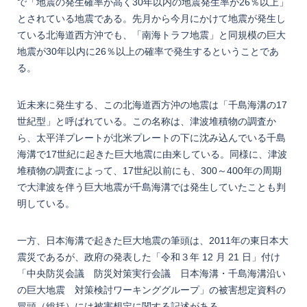
で「地震の発生確率が高く30年以内の地震発生率が26％以上」
とされている地震である。先月から今月にかけて地震が発生し
ている北海道西方沖でも、「南海トラフ地震」と同規模の巨大
地震が30年以内に26％以上の確率で発生するということであ
る。
近未来に発生する、この北海道西方沖の地震は「千島海溝の17
世紀型」と呼ばれている。この名称は、津波堆積物の調査か
ら、太平洋プレートが北米プレートの下に沈み込んでいる千島
海溝で17世紀に起きた巨大地震に由来している。同様に、津波
堆積物の調査によって、17世紀以前にも、300～400年の周期
で大津波を伴う巨大地震が千島海溝では発生していたことも判
明している。
一方、日本海溝で起きた巨大地震の筆頭は、2011年の東日本大
震災であるが、政府の発表した「令和３年 12 月 21 日」付け
「中央防災会議 防災対策実行会議 日本海溝・千島海溝沿い
の巨大地震 対策検討ワーキンググループ」の被害想定資料の
冒頭（総括）には被害想定に関する記述がある。