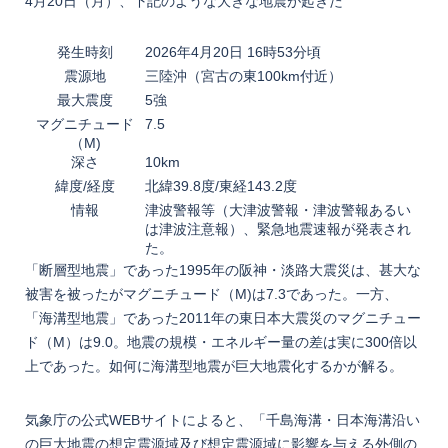
4月20日（月）、下記のような大きな地震が起きた
発生時刻
2026年4月20日 16時53分頃
震源地
三陸沖（宮古の東100km付近）
最大震度
5強
マグニチュード
7.5
（M)
深さ
10km
緯度/経度
北緯39.8度/東経143.2度
情報
津波警報等（大津波警報・津波警報あるい
は津波注意報）、緊急地震速報が発表され
た。
「断層型地震」であった1995年の阪神・淡路大震災は、甚大な
被害を被ったがマグニチュード（M)は7.3であった。一方、
「海溝型地震」であった2011年の東日本大震災のマグニチュー
ド（M）は9.0。地震の規模・エネルギー量の差は実に300倍以
上であった。如何に海溝型地震が巨大地震化するかが解る。
気象庁の公式WEBサイトによると、「千島海溝・日本海溝沿い
の巨大地震の想定震源域及び想定震源域に影響を与える外側の