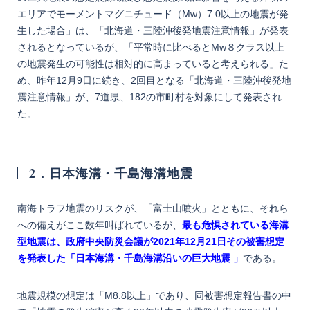
エリアでモーメントマグニチュード（Mw）7.0以上の地震が発
生した場合」は、「北海道・三陸沖後発地震注意情報」が発表
されるとなっているが、「平常時に比べるとMw８クラス以上
の地震発生の可能性は相対的に高まっていると考えられる」た
め、昨年12月9日に続き、2回目となる「北海道・三陸沖後発地
震注意情報」が、7道県、182の市町村を対象にして発表され
た。
2．日本海溝・千島海溝地震
南海トラフ地震のリスクが、「富士山噴火」とともに、それら
への備えがここ数年叫ばれているが、
最も危惧されている海溝
型地震は、政府中央防災会議が2021年12月21日その被害想定
を発表した「日本海溝・千島海溝沿いの巨大地震 」
である。
地震規模の想定は「M8.8以上」であり、同被害想定報告書の中