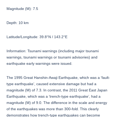
Magnitude (M): 7.5
Depth: 10 km
Latitude/Longitude: 39.8°N / 143.2°E
Information: Tsunami warnings (including major tsunami
warnings, tsunami warnings or tsunami advisories) and
earthquake early warnings were issued.
The 1995 Great Hanshin-Awaji Earthquake, which was a ‘fault-
type earthquake’, caused extensive damage but had a
magnitude (M) of 7.3. In contrast, the 2011 Great East Japan
Earthquake, which was a ‘trench-type earthquake’, had a
magnitude (M) of 9.0. The difference in the scale and energy
of the earthquakes was more than 300-fold. This clearly
demonstrates how trench-type earthquakes can become