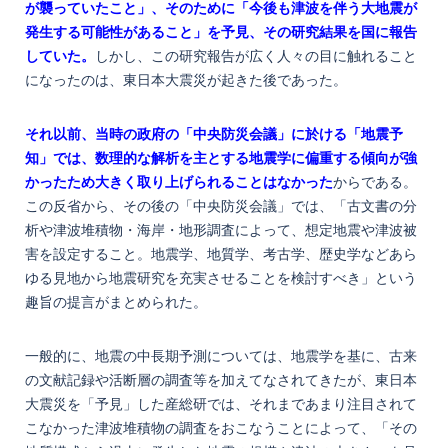
が襲っていたこと」、そのために「今後も津波を伴う大地震が
発生する可能性があること」を予見、その研究結果を国に報告
していた。
しかし、この研究報告が広く人々の目に触れること
になったのは、東日本大震災が起きた後であった。
それ以前、当時の政府の「中央防災会議」に於ける「地震予
知」では、数理的な解析を主とする地震学に偏重する傾向が強
かったため大きく取り上げられることはなかった
からである。
この反省から、その後の「中央防災会議」では、「古文書の分
析や津波堆積物・海岸・地形調査によって、想定地震や津波被
害を設定すること。地震学、地質学、考古学、歴史学などあら
ゆる見地から地震研究を充実させることを検討すべき」という
趣旨の提言がまとめられた。
一般的に、地震の中長期予測については、地震学を基に、古来
の文献記録や活断層の調査等を加えてなされてきたが、東日本
大震災を「予見」した産総研では、それまであまり注目されて
こなかった津波堆積物の調査をおこなうことによって、「その