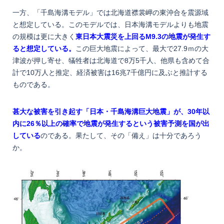
一方、「千島海溝モデル」では北海道襟裳岬の東沖合を震源域
と想定している。このモデルでは、日本海溝モデルよりも地震
の規模は更に大きく
東日本大震災を上回るM9.3の地震が発生す
る
と想定している。
この巨大地震によって、最大で27.9ｍの大
津波が押し寄せ、犠牲者は北海道で8万5千人、他県も含めて合
計で10万人と推定、経済被害は16兆7千億円に及ぶと推計する
ものである。
甚大な被害を引き起す「日本・千島海溝巨大地震」が、30年以
内に26％以上の確率で地震が発生するという被害予測を国が出
している
のである。果たして、その「備え」は十分であろう
か。