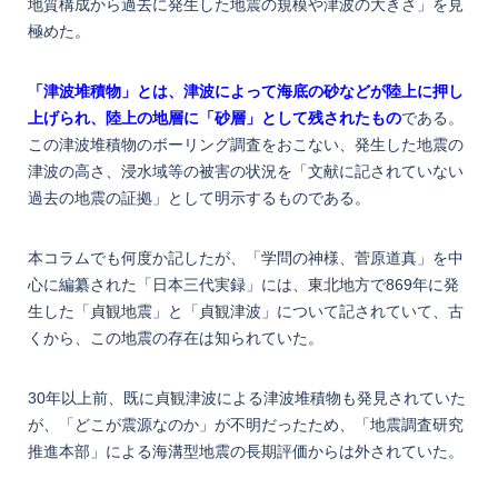
地質構成から過去に発生した地震の規模や津波の大きさ」を見
極めた。
「津波堆積物」とは、津波によって海底の砂などが陸上に押し
上げられ、陸上の地層に「砂層」として残されたもの
である。
この津波堆積物のボーリング調査をおこない、発生した地震の
津波の高さ、浸水域等の被害の状況を「文献に記されていない
過去の地震の証拠」として明示するものである。
本コラムでも何度か記したが、「学問の神様、菅原道真」を中
心に編纂された「日本三代実録」には、東北地方で869年に発
生した「貞観地震」と「貞観津波」について記されていて、古
くから、この地震の存在は知られていた。
30年以上前、既に貞観津波による津波堆積物も発見されていた
が、「どこが震源なのか」が不明だったため、「地震調査研究
推進本部」による海溝型地震の長期評価からは外されていた。