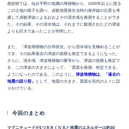
産総研では、仙台平野の地層の堆積物から、1000年以上に渡る
この土地の様子を調べ、貞観地震発生当時の海岸線の位置も考
慮して貞観津波によるおおよその浸水域を推測することができ
た。その結果、その浸水域は、それまでに観測されたどの津波
よりも巨大であったことが判明した。
また、「津波堆積物の分布状況」から浸水域を見極めることが
でき、その結果過去の津波の規模も推定できるようになった。
さらに、浸水域、津波堆積物の量等から、津波の規模も推定で
き、この津波の大きさによって、「震源を推測、特定できる」
ようになったのである。このように、
津波堆積物は、「過去の
地震の語り部」
として、地震の大きさ、震源を現代の人々に語
りかけている。
今回のまとめ
マグニチュードが1つ大きくなると地震のエネルギーは約30