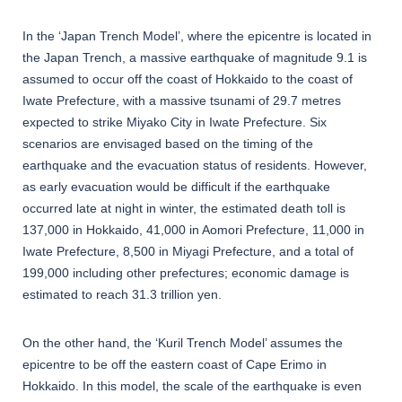
In the ‘Japan Trench Model’, where the epicentre is located in
the Japan Trench, a massive earthquake of magnitude 9.1 is
assumed to occur off the coast of Hokkaido to the coast of
Iwate Prefecture, with a massive tsunami of 29.7 metres
expected to strike Miyako City in Iwate Prefecture. Six
scenarios are envisaged based on the timing of the
earthquake and the evacuation status of residents. However,
as early evacuation would be difficult if the earthquake
occurred late at night in winter, the estimated death toll is
137,000 in Hokkaido, 41,000 in Aomori Prefecture, 11,000 in
Iwate Prefecture, 8,500 in Miyagi Prefecture, and a total of
199,000 including other prefectures; economic damage is
estimated to reach 31.3 trillion yen.
On the other hand, the ‘Kuril Trench Model’ assumes the
epicentre to be off the eastern coast of Cape Erimo in
Hokkaido. In this model, the scale of the earthquake is even