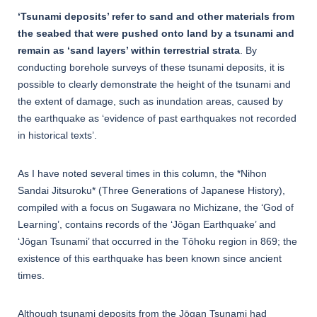
‘Tsunami deposits’ refer to sand and other materials from
the seabed that were pushed onto land by a tsunami and
remain as ‘sand layers’ within terrestrial strata
. By
conducting borehole surveys of these tsunami deposits, it is
possible to clearly demonstrate the height of the tsunami and
the extent of damage, such as inundation areas, caused by
the earthquake as ‘evidence of past earthquakes not recorded
in historical texts’.
As I have noted several times in this column, the *Nihon
Sandai Jitsuroku* (Three Generations of Japanese History),
compiled with a focus on Sugawara no Michizane, the ‘God of
Learning’, contains records of the ‘Jōgan Earthquake’ and
‘Jōgan Tsunami’ that occurred in the Tōhoku region in 869; the
existence of this earthquake has been known since ancient
times.
Although tsunami deposits from the Jōgan Tsunami had