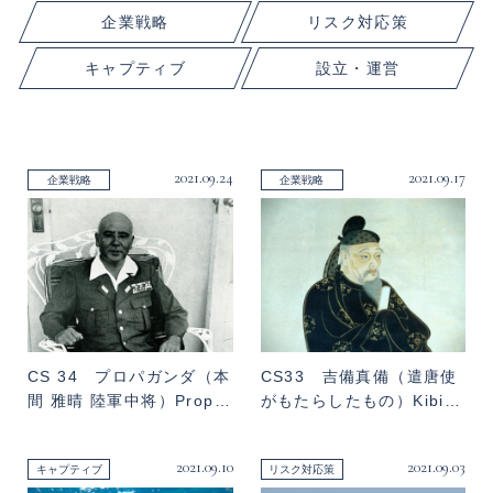
企業戦略
リスク対応策
キャプティブ
設立・運営
2021.09.24
2021.09.17
企業戦略
企業戦略
CS 34 プロパガンダ（本
CS33 吉備真備（遣唐使
間 雅晴 陸軍中将）Prop…
がもたらしたもの）Kibi…
2021.09.10
2021.09.03
キャプティブ
リスク対応策