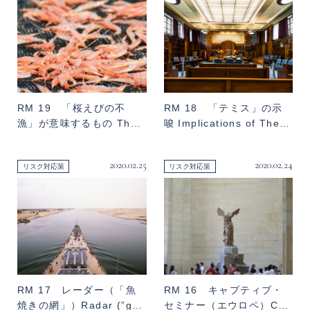
RM 19 「桜えびの不
RM 18 「テミス」の示
漁」が意味するもの Th…
唆 Implications of The…
2020.02.25
2020.02.24
リスク対応策
リスク対応策
RM 17 レーダー（「魚
RM 16 キャプティブ・
焼きの網」）Radar (”g…
セミナー（エウロペ）C…