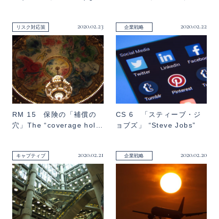
2020.02.23
2020.02.22
リスク対応策
企業戦略
RM 15 保険の「補償の
CS 6 「スティーブ・ジ
穴」The “coverage hol…
ョブズ」 “Steve Jobs”
2020.02.21
2020.02.20
キャプティブ
企業戦略