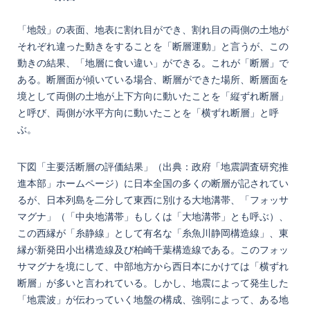
「地殻」の表面、地表に割れ目ができ、割れ目の両側の土地が
それぞれ違った動きをすることを「断層運動」と言うが、この
動きの結果、「地層に食い違い」ができる。これが「断層」で
ある。断層面が傾いている場合、断層ができた場所、断層面を
境として両側の土地が上下方向に動いたことを「縦ずれ断層」
と呼び、両側が水平方向に動いたことを「横ずれ断層」と呼
ぶ。
下図「主要活断層の評価結果」（出典：政府「地震調査研究推
進本部」ホームページ）に日本全国の多くの断層が記されてい
るが、日本列島を二分して東西に別ける大地溝帯、「フォッサ
マグナ」（「中央地溝帯」もしくは「大地溝帯」とも呼ぶ）、
この西縁が「糸静線」として有名な「糸魚川静岡構造線」、東
縁が新発田小出構造線及び柏崎千葉構造線である。このフォッ
サマグナを境にして、中部地方から西日本にかけては「横ずれ
断層」が多いと言われている。しかし、地震によって発生した
「地震波」が伝わっていく地盤の構成、強弱によって、ある地