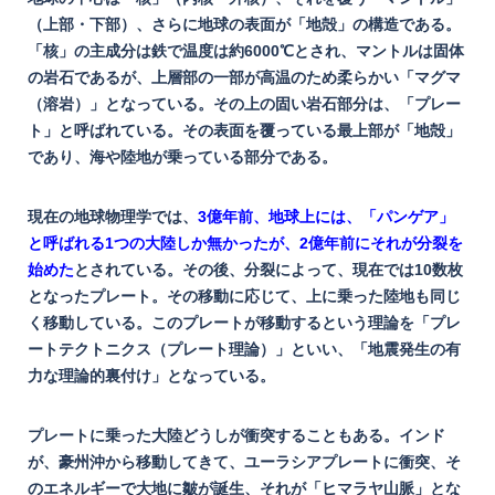
（上部・下部）、さらに地球の表面が「地殻」の構造である。
「核」の主成分は鉄で温度は約6000℃とされ、マントルは固体
の岩石であるが、上層部の一部が高温のため柔らかい「マグマ
（溶岩）」となっている。その上の固い岩石部分は、「プレー
ト」と呼ばれている。その表面を覆っている最上部が「地殻」
であり、海や陸地が乗っている部分である。
現在の地球物理学では、
3億年前、地球上には、「パンゲア」
と呼ばれる1つの大陸しか無かったが、2億年前にそれが分裂を
始めた
とされている。その後、分裂によって、現在では10数枚
となったプレート。その移動に応じて、上に乗った陸地も同じ
く移動している。このプレートが移動するという理論を「プレ
ートテクトニクス（プレート理論）」といい、「地震発生の有
力な理論的裏付け」となっている。
プレートに乗った大陸どうしが衝突することもある。インド
が、豪州沖から移動してきて、ユーラシアプレートに衝突、そ
のエネルギーで大地に皺が誕生、それが「ヒマラヤ山脈」とな