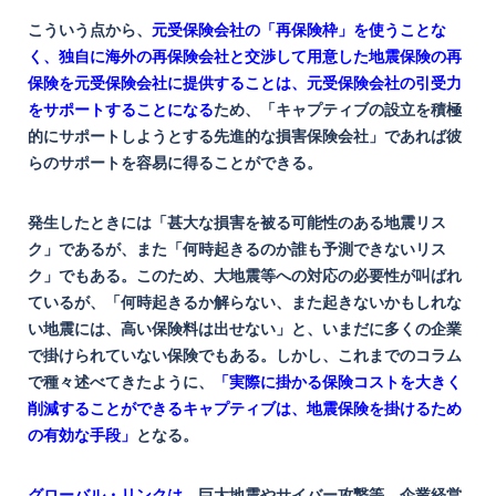
こういう点から、
元受保険会社の「再保険枠」を使うことな
く、独自に海外の再保険会社と交渉して用意した地震保険の再
保険を元受保険会社に提供することは、元受保険会社の引受力
をサポートすることになる
ため、「キャプティブの設立を積極
的にサポートしようとする先進的な損害保険会社」であれば彼
らのサポートを容易に得ることができる。
発生したときには「甚大な損害を被る可能性のある地震リス
ク」であるが、また「何時起きるのか誰も予測できないリス
ク」でもある。このため、大地震等への対応の必要性が叫ばれ
ているが、「何時起きるか解らない、また起きないかもしれな
い地震には、高い保険料は出せない」と、いまだに多くの企業
で掛けられていない保険でもある。しかし、これまでのコラム
で種々述べてきたように、
「実際に掛かる保険コストを大きく
削減することができるキャプティブは、地震保険を掛けるため
の有効な手段」
となる。
グローバル・リンクは
、巨大地震やサイバー攻撃等、企業経営