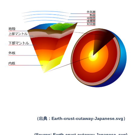
（出典：Earth-crust-cutaway-Japanese.svg）
(Source: Earth-crust-cutaway-Japanese. svg)