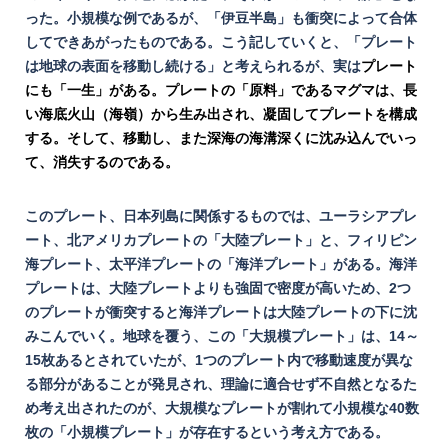
った。小規模な例であるが、「伊豆半島」も衝突によって合体
してできあがったものである。こう記していくと、「プレート
は地球の表面を移動し続ける」と考えられるが、実は
プレート
にも「一生」がある。プレートの「原料」であるマグマは、長
い海底火山（海嶺）から生み出され、凝固してプレートを構成
する。そして、移動し、また深海の海溝深くに沈み込んでいっ
て、消失するのである。
このプレート、日本列島に関係するものでは、ユーラシアプレ
ート、北アメリカプレートの「大陸プレート」と、フィリピン
海プレート、太平洋プレートの「海洋プレート」がある。海洋
プレートは、大陸プレートよりも強固で密度が高いため、2つ
のプレートが衝突すると海洋プレートは大陸プレートの下に沈
みこんでいく。地球を覆う、この「大規模プレート」は、14～
15枚あるとされていたが、1つのプレート内で移動速度が異な
る部分があることが発見され、理論に適合せず不自然となるた
め考え出されたのが、大規模なプレートが割れて小規模な40数
枚の「小規模プレート」が存在するという考え方である。