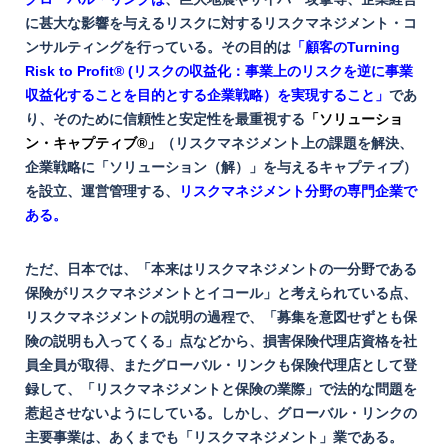
に甚大な影響を与えるリスクに対するリスクマネジメント・コ
ンサルティングを行っている。その目的は
「顧客のTurning
Risk to Profit® (リスクの収益化：事業上のリスクを逆に事業
収益化することを目的とする企業戦略）を実現すること」
であ
り、そのために信頼性と安定性を最重視する
「ソリューショ
ン・キャプティブ®」
（リスクマネジメント上の課題を解決、
企業戦略に「ソリューション（解）」を与えるキャプティブ）
を設立、運営管理する、
リスクマネジメント分野の専門企業で
ある。
ただ、日本では、「本来はリスクマネジメントの一分野である
保険がリスクマネジメントとイコール」と考えられている点、
リスクマネジメントの説明の過程で、「募集を意図せずとも保
険の説明も入ってくる」点などから、損害保険代理店資格を社
員全員が取得、またグローバル・リンクも保険代理店として登
録して、「リスクマネジメントと保険の業際」で法的な問題を
惹起させないようにしている。しかし、グローバル・リンクの
主要事業は、あくまでも「リスクマネジメント」業である。