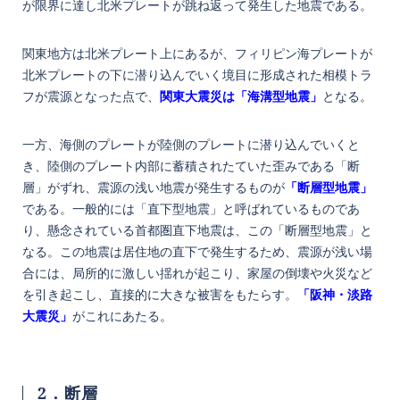
が限界に達し北米プレートが跳ね返って発生した地震である。
関東地方は北米プレート上にあるが、フィリピン海プレートが
北米プレートの下に潜り込んでいく境目に形成された相模トラ
フが震源となった点で、
関東大震災は「海溝型地震」
となる。
一方、海側のプレートが陸側のプレートに潜り込んでいくと
き、陸側のプレート内部に蓄積されたていた歪みである「断
層」がずれ、震源の浅い地震が発生するものが
「断層型地震」
である。一般的には「直下型地震」と呼ばれているものであ
り、懸念されている首都圏直下地震は、この「断層型地震」と
なる。この地震は居住地の直下で発生するため、震源が浅い場
合には、局所的に激しい揺れが起こり、家屋の倒壊や火災など
を引き起こし、直接的に大きな被害をもたらす。
「阪神・淡路
大震災」
がこれにあたる。
2．断層