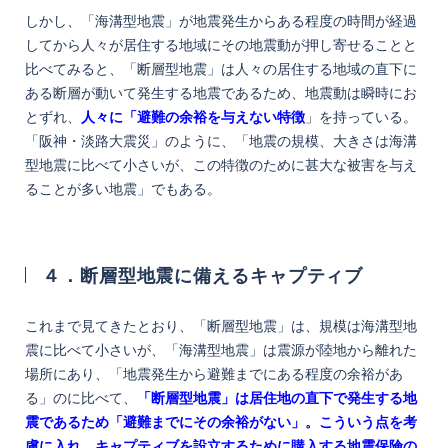
しかし、「海溝型地震」が地震発生からある程度の時間が経過
してから人々が居住する地域にその地震動が押し寄せることと
比べてみると、「断層型地震」は人々の居住する地域の直下に
ある断層が動いて発生する地震であるため、地震動は瞬時にお
とずれ、
人々に「避難の余裕を与えない特徴
」を持っている。
「阪神・淡路大震災」のように、「地震の規模、大きさは海溝
型地震に比べて小さいが、この特徴のために甚大な被害を与え
ることが多い地震」でもある。
４．断層型地震に備えるキャプティブ
これまで見てきたとおり、「断層型地震」は、規模は海溝型地
震に比べて小さいが、「海溝型地震」は震源が陸地から離れた
場所にあり、「地震発生から避難までにある程度の余裕があ
る」のに比べて、
「断層型地震」は居住地の直下で発生する地
震であるため「避難までにその余裕がない」。こういう点を考
慮に入れ、キャプティブを設立するために購入する地震保険の