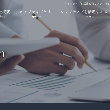
キャプティブを活用したリスクマネ
社概要
キャプティブとは
キャプティブを活用するメ
bout
captive
merit
n