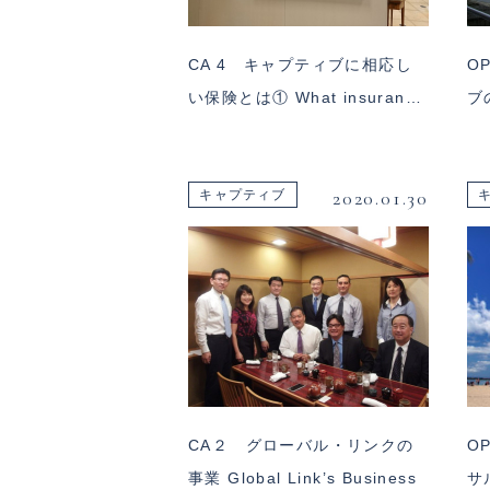
CA 4 キャプティブに相応し
O
い保険とは① What insuran…
ブ
2020.01.30
キャプティブ
CA２ グローバル・リンクの
O
事業 Global Link’s Business
サ